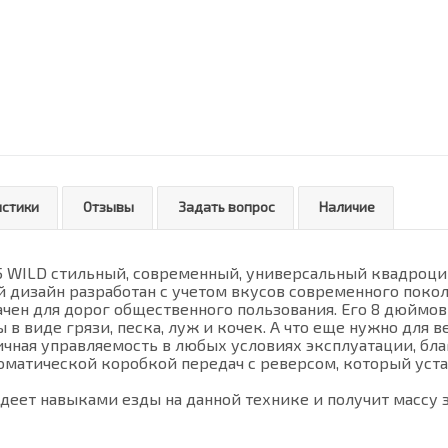
истики
Отзывы
Задать вопрос
Наличие
 WILD cтильный, современный, универсальный квадроцик
й дизайн разработан с учетом вкусов современного покол
чен для дорог общественного пользования. Его 8 дюймо
 в виде грязи, песка, луж и кочек. А что еще нужно для
ичная управляемость в любых условиях эксплуатации, бл
матической коробкой передач с реверсом, который устан
деет навыками езды на данной технике и получит массу