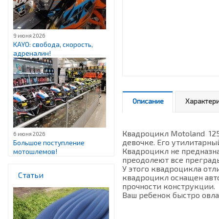
9 июня 2026
KAYO: свобода, скорость,
адреналин!
Описание
Характер
Квадроцикл Motoland 125
6 июня 2026
девочке. Его утилитарны
Большое поступление
Квадроцикл не предназна
мотошлемов!
преодолеют все преграды
У этого квадроцикла отл
Статьи
квадроцикл оснащен авто
прочности конструкции.
Ваш ребенок быстро овла