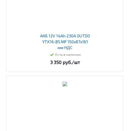
АКБ 12V 14Ah 230А OUTDO
YTX16-BS MF 150х87х161
мм НДС
Есть в наличии
3 350
руб.
/шт