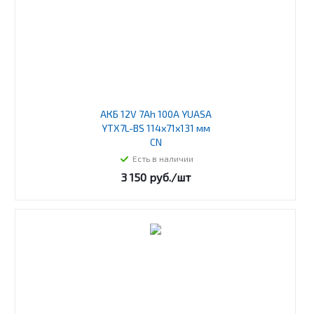
АКБ 12V 7Ah 100А YUASA
YTX7L-BS 114х71х131 мм
CN
Есть в наличии
3 150
руб.
/шт