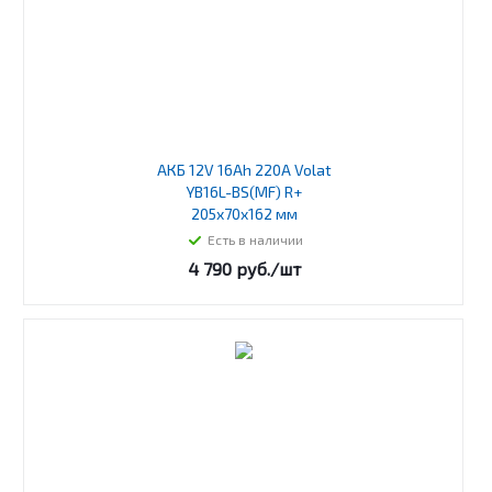
АКБ 12V 16Ah 220A Volat
YB16L-BS(MF) R+
205x70x162 мм
Есть в наличии
4 790
руб.
/шт