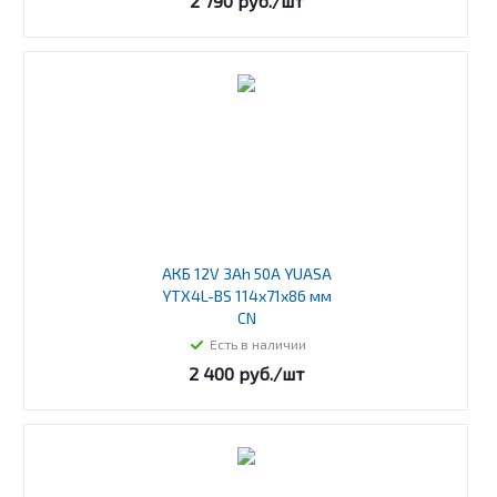
2 790
руб.
/шт
АКБ 12V 3Ah 50А YUASA
YTX4L-BS 114х71х86 мм
CN
Есть в наличии
2 400
руб.
/шт