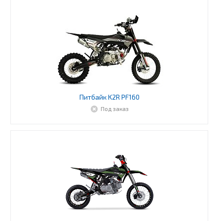
Питбайк K2R PF160
Под заказ