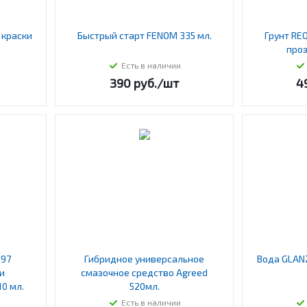
 краски
Быстрый старт FENOM 335 мл.
Грунт RE
проз
Есть в наличии
390
руб.
/шт
4
697
Гибридное универсальное
Вода GLAN
и
смазочное средство Agreed
0 мл.
520мл.
Есть в наличии