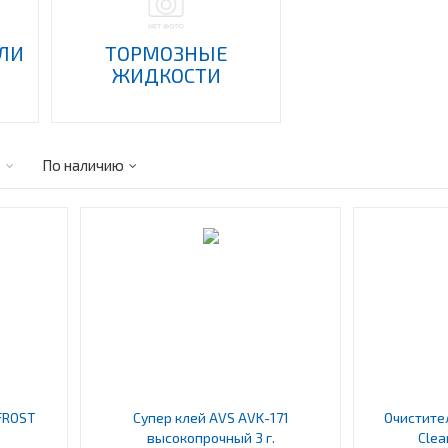
ЛИ
ТОРМОЗНЫЕ
ЖИДКОСТИ
е
По наличию
FROST
Супер клей AVS AVK-171
Очистител
высокопрочный 3 г.
Clea