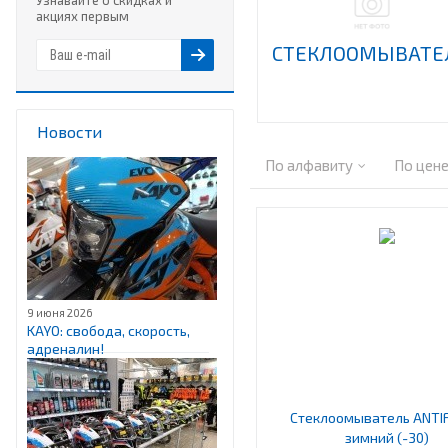
Узнавайте о скидках и
акциях первым
СТЕКЛООМЫВАТЕ
Новости
По алфавиту
По цен
9 июня 2026
KAYO: свобода, скорость,
адреналин!
Стеклоомыватель ANTI
зимний (-30)