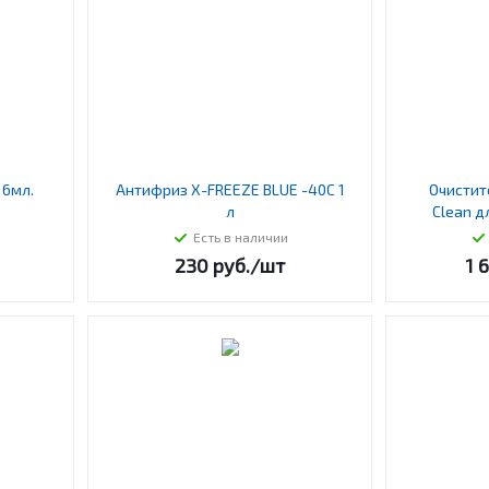
 6мл.
Антифриз X-FREEZE BLUE -40C 1
Очистит
л
Clean д
Есть в наличии
230
руб.
/шт
1 