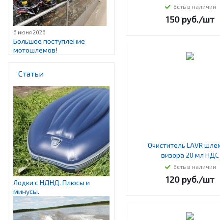
Есть в наличии
150
руб.
/шт
6 июня 2026
Большое поступление
мотошлемов!
Статьи
Очиститель LAVR шле
визора 20 мл НДС
Есть в наличии
120
руб.
/шт
Лодки с НДНД. Плюсы и
минусы.