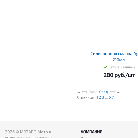
Силиконовая смазка A
210мл.
Есть в наличии
280
руб.
/шт
←
ctrl
Пред.
След.
ctrl
→
Страницы:
1
2
3
...
6
7
2026 © МОТАРС: Мото и
КОМПАНИЯ
водномоторная техника.