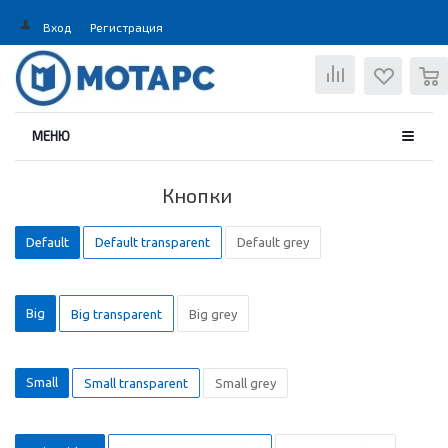
Вход
Регистрация
0
МЕНЮ
Кнопки
Default
Default transparent
Default grey
Big
Big transparent
Big grey
Small
Small transparent
Small grey