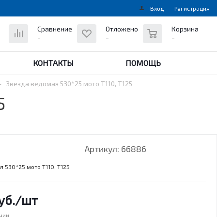
Вход
Регистрация
0
Сравнение
Отложено
Корзина
-
-
-
КОНТАКТЫ
ПОМОЩЬ
-
Звезда ведомая 530*25 мото Т110, T125
5
Артикул:
66886
 530*25 мото Т110, T125
уб.
/шт
ичии