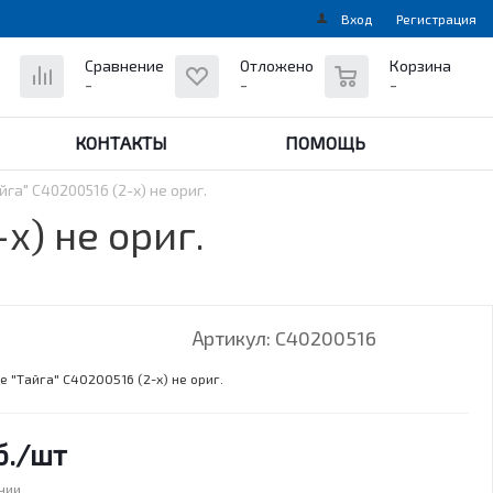
Вход
Регистрация
0
Сравнение
Отложено
Корзина
-
-
-
КОНТАКТЫ
ПОМОЩЬ
га" C40200516 (2-х) не ориг.
х) не ориг.
Артикул:
C40200516
 "Тайга" C40200516 (2-х) не ориг.
.
/шт
ичии