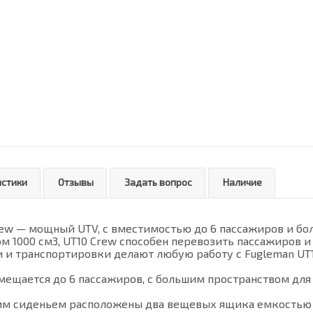
истики
Отзывы
Задать вопрос
Наличие
rew — мощный UTV, с вместимостью до 6 пассажиров и б
 1000 см3, UT10 Crew способен перевозить пассажиров 
 и транспортировки делают любую работу с Fugleman UT
мещается до 6 пассажиров, с большим пространством для 
м сиденьем расположены два вещевых ящика емкостью 5