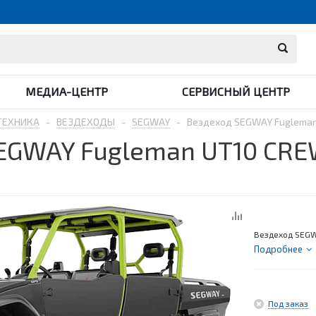
МЕДИА-ЦЕНТР
СЕРВИСНЫЙ ЦЕНТР
ТЕХНИКА
-
ВЕЗДЕХОДЫ
-
SEGWAY
-
Вездеход SEGWAY Fugleman
EGWAY Fugleman UT10 CR
Вездеход SEGW
Подробнее
Под заказ