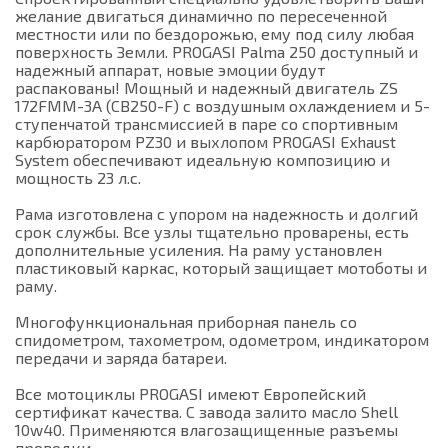
желание двигаться динамично по пересеченной
местности или по бездорожью, ему под силу любая
поверхность Земли. PROGASI Palma 250 доступный и
надежный аппарат, новые эмоции будут
распакованы! Мощный и надежный двигатель ZS
172FMM-3A (CB250-F) с воздушным охлаждением и 5-
ступенчатой трансмиссией в паре со спортивным
карбюратором PZ30 и выхлопом PROGASI Exhaust
System обеспечивают идеальную композицию и
мощность 23 л.с.
Рама изготовлена с упором на надежность и долгий
срок службы. Все узлы тщательно проварены, есть
дополнительные усиления. На раму установлен
пластиковый каркас, который защищает мотоботы и
раму.
Многофункциональная приборная панель со
спидометром, тахометром, одометром, индикатором
передачи и заряда батареи.
Все мотоциклы PROGASI имеют Европейский
сертификат качества. С завода залито масло Shell
10w40. Применяются влагозащищенные разъемы
проводки.