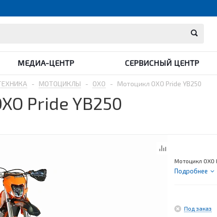
МЕДИА-ЦЕНТР
СЕРВИСНЫЙ ЦЕНТР
ТЕХНИКА
-
МОТОЦИКЛЫ
-
OXO
-
Мотоцикл OXO Pride YB250
XO Pride YB250
Мотоцикл OXO 
Подробнее
Под заказ