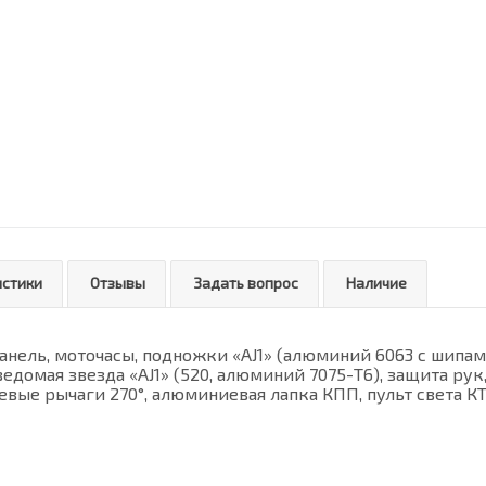
истики
Отзывы
Задать вопрос
Наличие
нель, моточасы, подножки «AJ1» (алюминий 6063 с шипами
едомая звезда «AJ1» (520, алюминий 7075-Т6), защита ру
вые рычаги 270°, алюминиевая лапка КПП, пульт света КТ