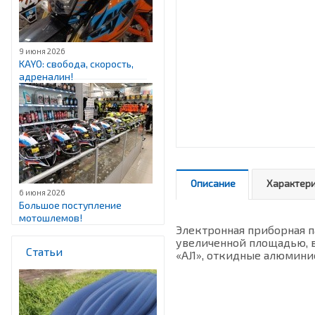
9 июня 2026
KAYO: свобода, скорость,
адреналин!
Описание
Характер
6 июня 2026
Большое поступление
мотошлемов!
Электронная приборная па
увеличенной площадью, в
Статьи
«AJ1», откидные алюминие