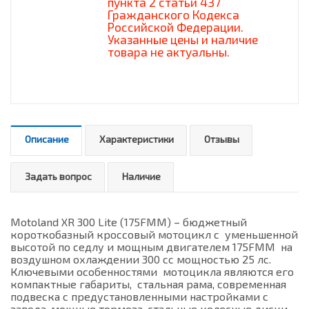
пункта 2 статьи 437
Гражданского Кодекса
Российской Федерации.
Указанные цены и наличие
товара не актуальны.
Описание
Характеристики
Отзывы
Задать вопрос
Наличие
Motoland XR 300 Lite (175FMM) – бюджетный
короткобазный кроссовый мотоцикл с уменьшенной
высотой по седлу и мощным двигателем 175FMM на
воздушном охлаждении 300 cc мощностью 25 лс.
Ключевыми особенностями мотоцикла являются его
компактные габариты, стальная рама, современная
подвеска с предустановленными настройками с
завода, мощные тормоза, стальные колесные диски,