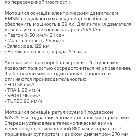
по пересечённой местности.
Мотоцикл оснащён электрическим двигателем
PMSM воздушного охлаждения, способным
обеспечить мощность в 29 л.с. Для питания двигателя
используется литиевая батарея 74V50Ah.
• Разгон 0-50 км/ч: 2,1 сек
• Макс. скорость: 96 км/ч
• Запас хода: 129 км
• Время до полного заряда: 5,5 часа
Автоматическая коробка передач с 4 ступенями
позволит полностью сосредоточиться на управлении.
3 и 4 ступени имеют одинаковую скорость и
отличаются производительностью.
• ECO 58 км/ч
• TRAIL 82 км/ч
• SPORT 96 км/ч
• TURBO 96 км/ч
Мотоцикл оснащён регулируемой подвеской
FASTACE и гидравлическими дисковыми тормозами.
Спереди установлена телескопическая вилка
перевёрнутого типа длиной 880 мм и тормоза с 2-
поршневым суппортом и диском диаметром 270 мм.