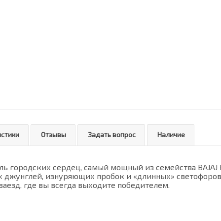
истики
Отзывы
Задать вопрос
Наличие
 городских сердец, самый мощный из семейства BAJAJ P
 джунглей, изнуряющих пробок и «длинных» светофоров…
заезд, где вы всегда выходите победителем.