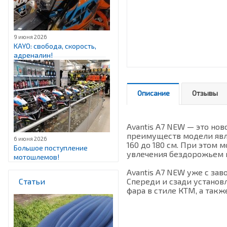
9 июня 2026
KAYO: свобода, скорость,
адреналин!
Описание
Отзывы
Avantis А7 NEW — это но
преимуществ модели явля
6 июня 2026
160 до 180 см. При этом
Большое поступление
увлечения бездорожьем и
мотошлемов!
Avantis A7 NEW уже с за
Статьи
Спереди и сзади установ
фара в стиле КТМ, а так