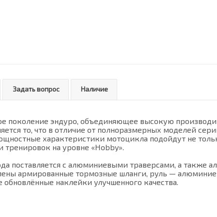
Задать вопрос
Наличие
вое поколение эндуро, объединяющее высокую производи
ется то, что в отличие от полноразмерных моделей сери
 мощностные характеристики мотоцикла подойдут не тольк
 тренировок на уровне «Hobby».
вода поставляется с алюминиевыми траверсами, а также
лены армированные тормозные шланги, руль — алюминиевы
же обновлённые наклейки улучшенного качества.