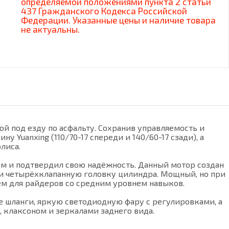
определяемой положениями пункта 2 статьи
437 Гражданского Кодекса Российской
Федерации. Указанные цены и наличие товара
не актуальны.
ой под езду по асфальту. Сохранив управляемость и
Yuanxing (110/70-17 спереди и 140/60-17 сзади), а
лиса.
ем и подтвердил свою надёжность. Данный мотор создан
е и четырёхклапанную головку цилиндра. Мощный, но при
м для райдеров со средним уровнем навыков.
е шланги, яркую светодиодную фару с регулировками, а
 клаксоном и зеркалами заднего вида.