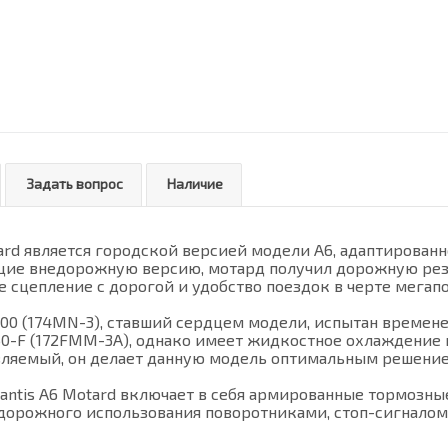
Задать вопрос
Наличие
ard является городской версией модели А6, адаптированн
ие внедорожную версию, мотард получил дорожную резину 
е сцепление с дорогой и удобство поездок в черте мегапо
00 (174MN-3), ставший сердцем модели, испытан времен
B250-F (172FMM-3A), однако имеет жидкостное охлаждени
вляемый, он делает данную модель оптимальным решение
antis A6 Motard включает в себя армированные тормозны
дорожного использования поворотниками, стоп-сигналом,