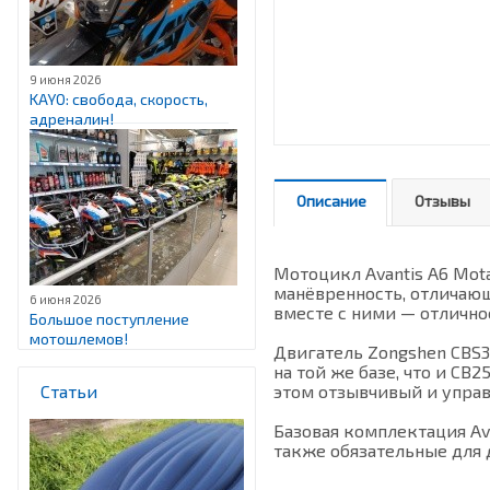
9 июня 2026
KAYO: свобода, скорость,
адреналин!
Описание
Отзывы
Мотоцикл Avantis A6 Mot
манёвренность, отличающ
6 июня 2026
вместе с ними — отлично
Большое поступление
мотошлемов!
Двигатель Zongshen CBS3
на той же базе, что и C
Статьи
этом отзывчивый и упра
Базовая комплектация Av
также обязательные для 