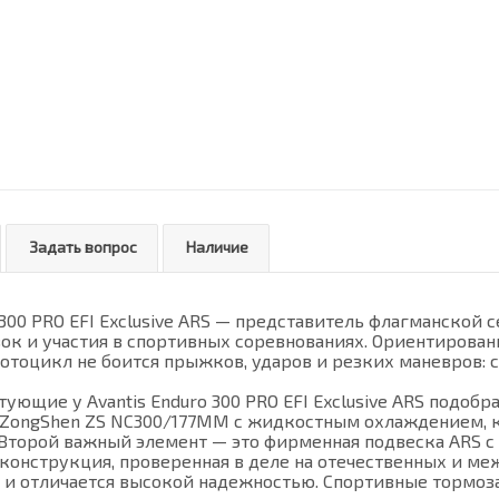
Задать вопрос
Наличие
300 PRO EFI Exclusive ARS — представитель флагманской с
ок и участия в спортивных соревнованиях. Ориентирова
мотоцикл не боится прыжков, ударов и резких маневров: 
ующие у Avantis Enduro 300 PRO EFI Exclusive ARS подобр
ZongShen ZS NC300/177MM с жидкостным охлаждением, ко
. Второй важный элемент — это фирменная подвеска ARS
конструкция, проверенная в деле на отечественных и ме
 и отличается высокой надежностью. Спортивные тормоз