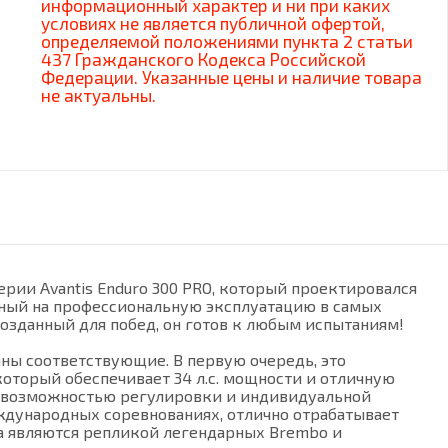
информационный характер и ни при каких
условиях не является публичной офертой,
определяемой положениями пункта 2 статьи
437 Гражданского Кодекса Российской
Федерации. Указанные цены и наличие товара
не актуальны.
ерии Avantis Enduro 300 PRO, который проектировался
нный на профессиональную эксплуатацию в самых
созданный для побед, он готов к любым испытаниям!
аны соответствующие. В первую очередь, это
торый обеспечивает 34 л.с. мощности и отличную
 с возможностью регулировки и индивидуальной
ждународных соревнованиях, отлично отрабатывает
а являются репликой легендарных Brembo и