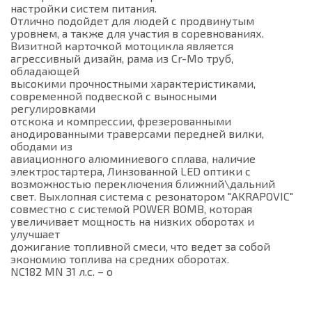
настройки систем питания.
Отлично подойдет для людей с продвинутым
уровнем, а также для участия в соревнованиях.
Визитной карточкой мотоцикла является
агрессивный дизайн, рама из Cr-Mo труб,
обладающей
высокими прочностными характеристиками,
современной подвеской с выносными
регулировками
отскока и компрессии, фрезерованными
анодированными траверсами передней вилки,
ободами из
авиационного алюминиевого сплава, наличие
электростартера, Линзованной LED оптики с
возможностью переключения ближний\дальний
свет. Выхлопная система с резонатором "AKRAPOVIC"
совместно с системой POWER BOMB, которая
увеличивает мощность на низких оборотах и
улучшает
дожигание топливной смеси, что ведет за собой
экономию топлива на средних оборотах.
NC182 MN 31 л.с. – о