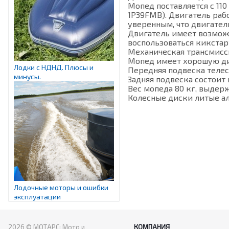
Мопед поставляется с 1
1P39FMB). Двигатель раб
уверенным, что двигател
Двигатель имеет возможн
воспользоваться кикстар
Механическая трансмисс
Мопед имеет хорошую дина
Лодки с НДНД. Плюсы и
Передняя подвеска телес
минусы.
Задняя подвеска состоит
Вес мопеда 80 кг, выдерж
Колесные диски литые ал
Лодочные моторы и ошибки
эксплуатации
2026 © МОТАРС: Мото и
КОМПАНИЯ