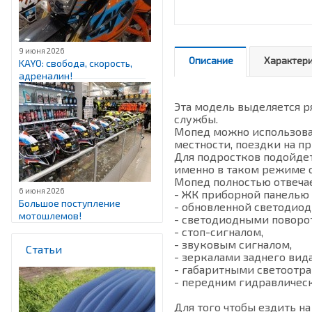
9 июня 2026
Описание
Характер
KAYO: свобода, скорость,
адреналин!
Эта модель выделяется 
службы.
Мопед можно использоват
местности, поездки на п
Для подростков подойдет
именно в таком режиме о
Мопед полностью отвечае
6 июня 2026
- ЖК приборной панелью
Большое поступление
- обновленной светодиод
мотошлемов!
- светодиодными поворо
- стоп-сигналом,
- звуковым сигналом,
Статьи
- зеркалами заднего вида
- габаритными светоотр
- передним гидравличе
Для того чтобы ездить н