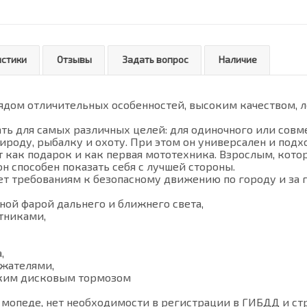
истики
Отзывы
Задать вопрос
Наличие
рядом отличительных особенностей, высоким качеством,
ь для самых различных целей: для одиночного или совм
рироду, рыбалку и охоту. При этом он универсален и под
 как подарок и как первая мототехника. Взрослым, котор
н способен показать себя с лучшей стороны.
т требованиям к безопасному движению по городу и за 
ной фарой дальнего и ближнего света,
тниками,
,
ажателями,
ским дисковым тормозом
а мопеде, нет необходимости в регистрации в ГИБДД и ст