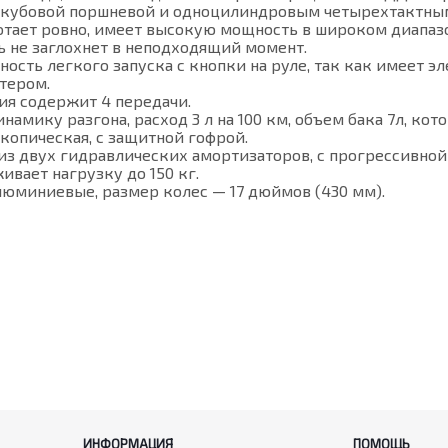
10 кубовой поршневой и одноцилиндровым четырехтактн
отает ровно, имеет высокую мощность в широком диапазо
ь не заглохнет в неподходящий момент.
ость легкого запуска с кнопки на руле, так как имеет 
тером.
ия содержит 4 передачи.
мику разгона, расход 3 л на 100 км, объем бака 7л, кото
копическая, с защитной гофрой.
 из двух гидравлических амортизаторов, с прогрессивно
ивает нагрузку до 150 кг.
юминиевые, размер колес — 17 дюймов (430 мм).
ИНФОРМАЦИЯ
ПОМОЩЬ