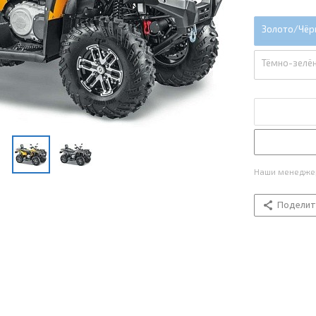
Золото/Чёр
Тёмно-зелё
Наши менеджер
Поделит