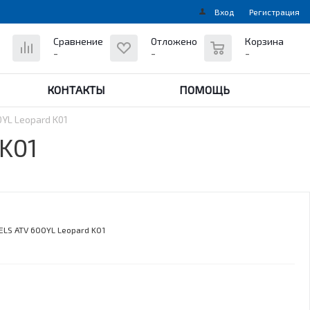
Вход
Регистрация
0
Сравнение
Отложено
Корзина
-
-
-
КОНТАКТЫ
ПОМОЩЬ
YL Leopard K01
K01
ELS ATV 600YL Leopard K01