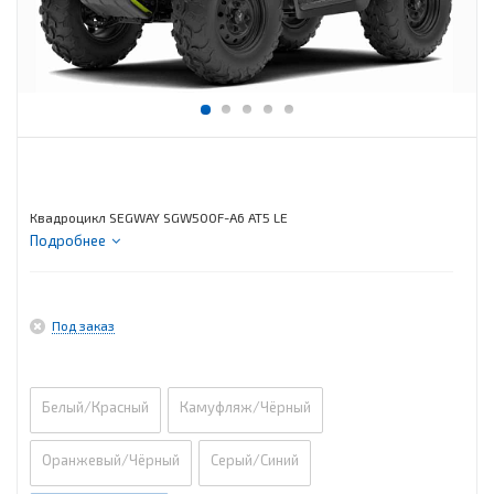
Квадроцикл SEGWAY SGW500F-A6 AT5 LE
Подробнее
Под заказ
Белый/Красный
Камуфляж/Чёрный
Оранжевый/Чёрный
Серый/Синий