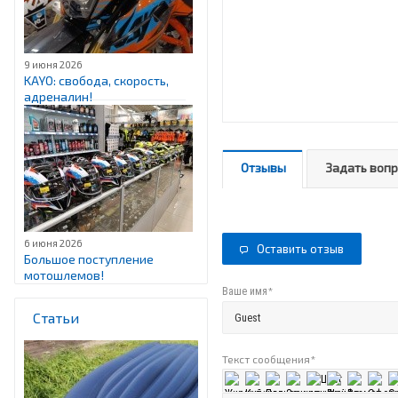
9 июня 2026
KAYO: свобода, скорость,
адреналин!
Отзывы
Задать воп
6 июня 2026
Оставить отзыв
Большое поступление
мотошлемов!
*
Ваше имя
Статьи
Текст сообщения
*