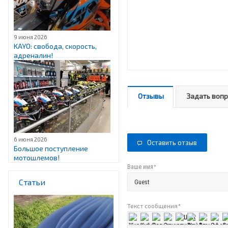
9 июня 2026
KAYO: свобода, скорость,
адреналин!
Отзывы
Задать воп
6 июня 2026
Оставить отзыв
Большое поступление
мотошлемов!
*
Ваше имя
Статьи
Текст сообщения
*