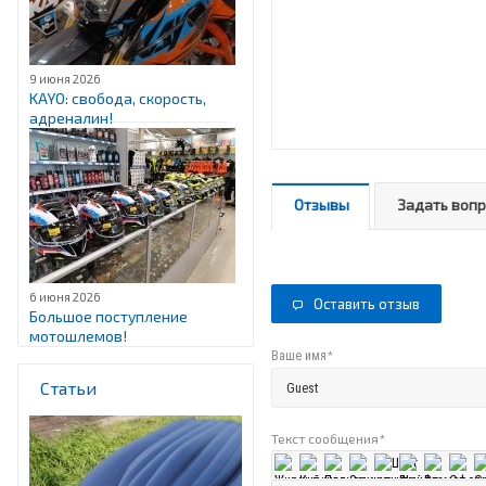
9 июня 2026
KAYO: свобода, скорость,
адреналин!
Отзывы
Задать воп
6 июня 2026
Оставить отзыв
Большое поступление
мотошлемов!
*
Ваше имя
Статьи
Текст сообщения
*