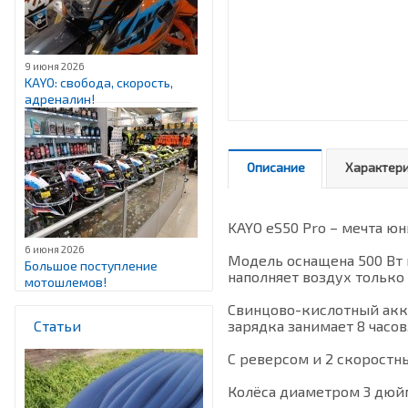
9 июня 2026
KAYO: свобода, скорость,
адреналин!
Описание
Характер
KAYO eS50 Pro – мечта ю
6 июня 2026
Модель оснащена 500 Вт 
Большое поступление
наполняет воздух только
мотошлемов!
Свинцово-кислотный акку
Статьи
зарядка занимает 8 часов
С реверсом и 2 скоростн
Колёса диаметром 3 дюйм