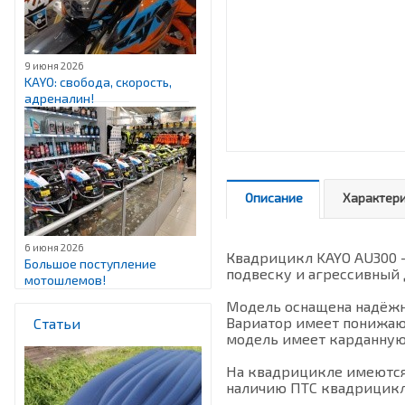
9 июня 2026
KAYO: свобода, скорость,
адреналин!
Описание
Характер
6 июня 2026
Квадрицикл KAYO AU300 –
Большое поступление
подвеску и агрессивный 
мотошлемов!
Модель оснащена надёжно
Вариатор имеет понижаю
Статьи
модель имеет карданную 
На квадрицикле имеются 
наличию ПТС квадрицикл 