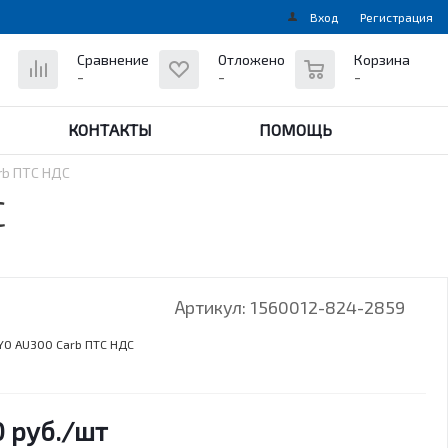
Вход
Регистрация
0
Сравнение
Отложено
Корзина
-
-
-
КОНТАКТЫ
ПОМОЩЬ
rb ПТС НДС
С
Артикул:
1560012-824-2859
YO AU300 Carb ПТС НДС
0
руб.
/шт