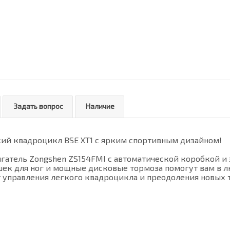
Задать вопрос
Наличие
кий квадроцикл BSE XT1 с ярким спортивным дизайном!
атель Zongshen ZS154FMI с автоматической коробкой и 
шек для ног и мощные дисковые тормоза помогут вам в 
 управления легкого квадроцикла и преодоления новых т