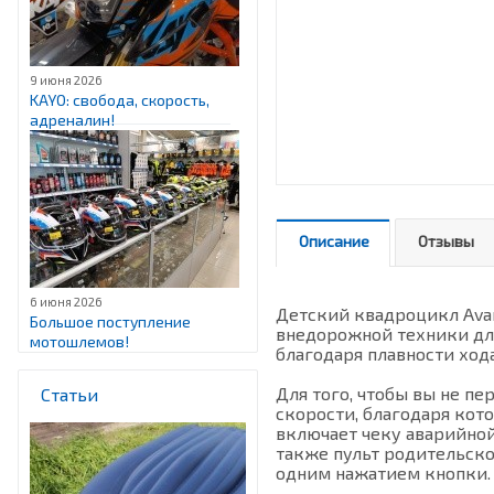
9 июня 2026
KAYO: свобода, скорость,
адреналин!
Описание
Отзывы
6 июня 2026
Детский квадроцикл Avan
Большое поступление
внедорожной техники для
мотошлемов!
благодаря плавности ход
Для того, чтобы вы не п
Статьи
скорости, благодаря кот
включает чеку аварийной
также пульт родительско
одним нажатием кнопки.