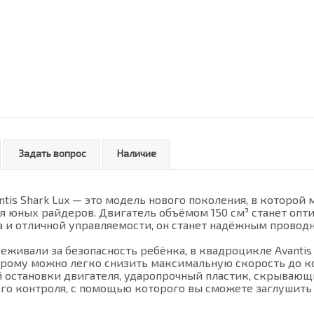
Задать вопрос
Наличие
tis Shark Lux — это модель нового поколения, в которой
 юных райдеров. Двигатель объёмом 150 см³ станет оптим
а и отличной управляемости, он станет надёжным провод
ереживали за безопасность ребёнка, в квадроцикле Avanti
орому можно легко снизить максимальную скорость до к
 остановки двигателя, ударопрочный пластик, скрывающ
го контроля, с помощью которого вы сможете заглушить 