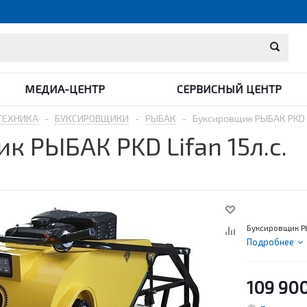
МЕДИА-ЦЕНТР
СЕРВИСНЫЙ ЦЕНТР
ТЕХНИКА
-
БУКСИРОВЩИКИ
-
РЫБАК
-
Буксировщик РЫБАК PKD Li
к РЫБАК PKD Lifan 15л.с.
Буксировщик РЫ
Подробнее
109 90