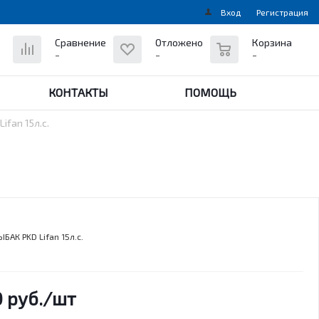
Вход
Регистрация
0
Сравнение
Отложено
Корзина
-
-
-
КОНТАКТЫ
ПОМОЩЬ
fan 15л.с.
БАК PKD Lifan 15л.с.
0
руб.
/шт