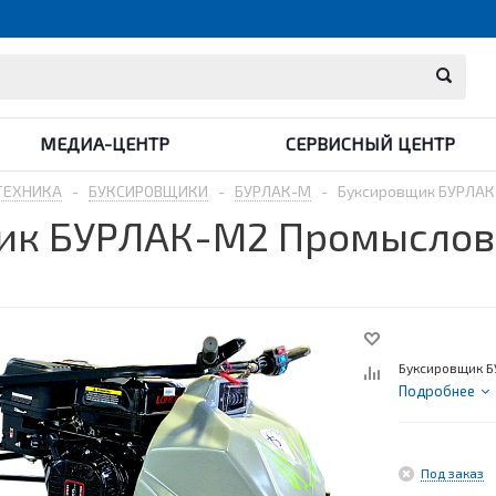
МЕДИА-ЦЕНТР
СЕРВИСНЫЙ ЦЕНТР
ТЕХНИКА
-
БУКСИРОВЩИКИ
-
БУРЛАК-М
-
Буксировщик БУРЛАК-
к БУРЛАК-M2 Промысловик 
Буксировщик Б
Подробнее
Под заказ