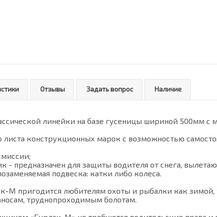
истики
Отзывы
Задать вопрос
Наличие
ссической линейки на базе гусеницы шириной 500мм с
го листа конструкционных марок с возможностью самосто
смиссии;
к - предназначен для защиты водителя от снега, вылета
озаменяемая подвеска: катки либо колеса.
М пригодится любителям охоты и рыбалки как зимой, та
аносам, труднопроходимым болотам.
вщиком «Бурлак-М» не требуются водительские права и 