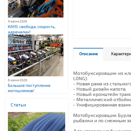
9 июня 2026
KAYO: свобода, скорость,
адреналин!
Описание
Характер
Мотобуксировщик из кла
LONG).
6 июня 2026
- Новая рама из стально
Большое поступление
- Новый дизайн капота;
мотошлемов!
- Новый кронштейн тран
- Металлический отбойни
Статьи
- Унифицированная взаим
Мотобуксировщик Бурлак-
рыбалки и по снежным з
Для управления буксиро