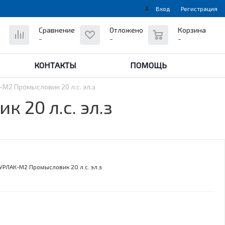
Вход
Регистрация
0
Сравнение
Отложено
Корзина
-
-
-
КОНТАКТЫ
ПОМОЩЬ
M2 Промысловик 20 л.с. эл.з
20 л.с. эл.з
УРЛАК-M2 Промысловик 20 л.с. эл.з