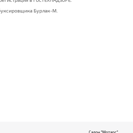
обуксировщика Бурлак-М.
Салон "Мотарс"