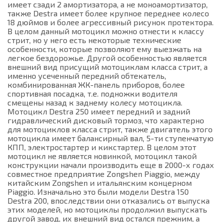
имеет сзади 2 амортизатора, а не моноамортизатор,
также Destra имеет более крупное переднее колесо
18 дюймов и более агрессивный рисунок протектора.
В целом данный мотоцикл можно отнести к классу
стрит, но у него есть некоторые технические
особенности, которые позволяют ему выезжать на
легкое бездорожье. Другой особенностью является
внешний вид присущий мотоциклам класса стрит, а
именно усеченный передний обтекатель,
комбинированная ЖК-панель приборов, более
спортивная посадка, т.е. подножки водителя
смещены назад к заднему колесу мотоцикла.
Мотоцикл Destra 250 имеет передний и задний
гидравлический дисковый тормоз, что характерно
для мотоциклов класса стрит, также двигатель этого
мотоцикла имеет балансирный вал, 5-ти ступенчатую
КПП, электростартер и кикстартер. В целом этот
мотоцикл не является новинкой, мотоцикл такой
конструкции начали производить еще в 2000-х годах
совместное предприятие Zongshen Piaggio, между
китайским Zongshen и итальянским концерном
Piaggio. Изначально это были модели Destra 150
Destra 200, впоследствии они отказались от выпуска
этих моделей, но мотоциклы продолжил выпускать
другой завод, их внешний вид остался прежним, а