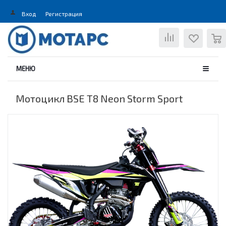
Вход
Регистрация
0
МЕНЮ
Мотоцикл BSE T8 Neon Storm Sport