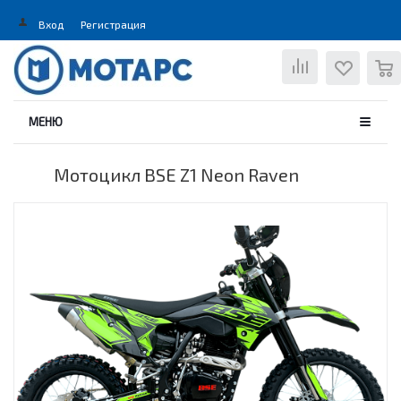
Вход
Регистрация
0
МЕНЮ
Мотоцикл BSE Z1 Neon Raven