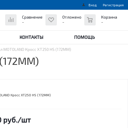
Вход
Регистрация
0
Сравнение
Отложено
Корзина
-
-
-
КОНТАКТЫ
ПОМОЩЬ
л MOTOLAND Кросс XT250 HS (172MM)
(172MM)
LAND Кросс XT250 HS (172MM)
0
руб.
/шт