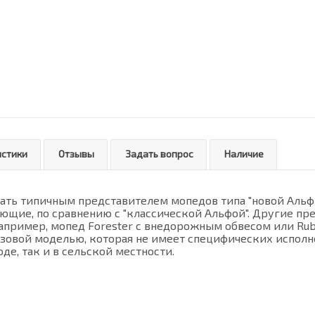
истики
Отзывы
Задать вопрос
Наличие
вать типичным представителем мопедов типа "новой Аль
щие, по сравнению с "классической Альфой". Другие пр
апример, мопед Forester с внедорожным обвесом или Rubi
зовой моделью, которая не имеет специфических исполне
оде, так и в сельской местности.