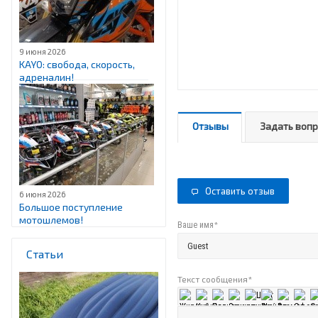
9 июня 2026
KAYO: свобода, скорость,
адреналин!
Отзывы
Задать воп
Оставить отзыв
6 июня 2026
Большое поступление
мотошлемов!
*
Ваше имя
Статьи
Текст сообщения
*