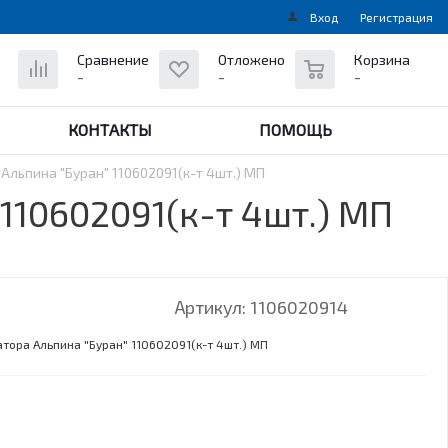
Вход
Регистрация
0
Сравнение
Отложено
Корзина
-
-
-
КОНТАКТЫ
ПОМОЩЬ
льпина "Буран" 110602091(к-т 4шт.) МП
110602091(к-т 4шт.) МП
Артикул:
1106020914
тора Альпина "Буран" 110602091(к-т 4шт.) МП