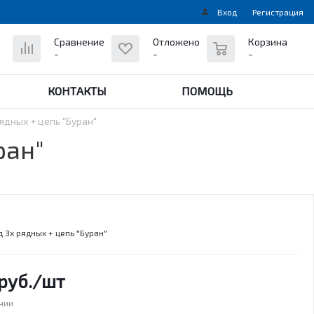
Вход
Регистрация
0
Сравнение
Отложено
Корзина
-
-
-
КОНТАКТЫ
ПОМОЩЬ
ядных + цепь "Буран"
ран"
 Зх рядных + цепь "Буран"
руб.
/шт
ичии