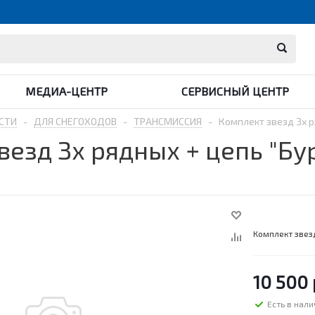
МЕДИА-ЦЕНТР
СЕРВИСНЫЙ ЦЕНТР
СТИ
-
ДЛЯ СНЕГОХОДОВ
-
ТРАНСМИССИЯ
-
Комплект звезд Зх р
везд Зх рядных + цепь "Бу
Комплект звезд
10 500
Есть в нал