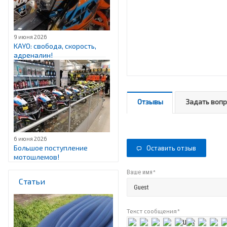
9 июня 2026
KAYO: свобода, скорость,
адреналин!
Отзывы
Задать воп
6 июня 2026
Большое поступление
Оставить отзыв
мотошлемов!
*
Ваше имя
Статьи
Текст сообщения
*