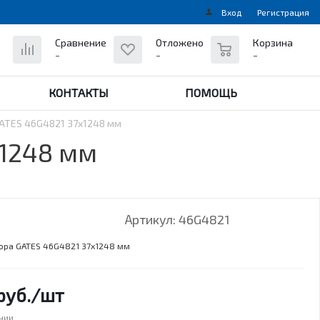
Вход
Регистрация
0
Сравнение
Отложено
Корзина
-
-
-
КОНТАКТЫ
ПОМОЩЬ
ATES 46G4821 37х1248 мм
х1248 мм
Артикул:
46G4821
ора GATES 46G4821 37х1248 мм
руб.
/шт
ичии