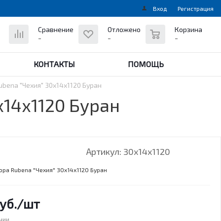
Вход
Регистрация
0
Сравнение
Отложено
Корзина
-
-
-
КОНТАКТЫ
ПОМОЩЬ
bena "Чехия" 30х14х1120 Буран
х14х1120 Буран
Артикул:
30х14х1120
ора Rubena "Чехия" 30х14х1120 Буран
уб.
/шт
ичии