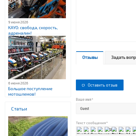
9 июня 2026
KAYO: свобода, скорость,
адреналин!
Отзывы
Задать воп
6 июня 2026
Оставить отзыв
Большое поступление
мотошлемов!
*
Ваше имя
Статьи
Текст сообщения
*