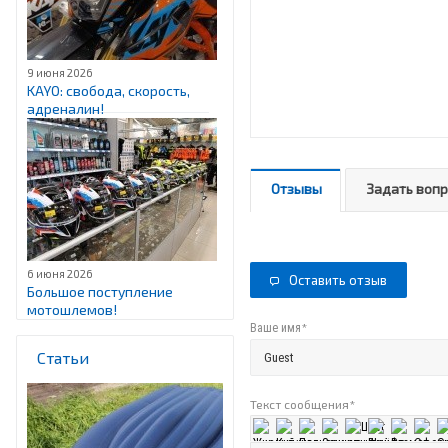
9 июня 2026
KAYO: свобода, скорость,
адреналин!
Отзывы
Задать воп
6 июня 2026
Оставить отзыв
Большое поступление
мотошлемов!
*
Ваше имя
Статьи
Текст сообщения
*