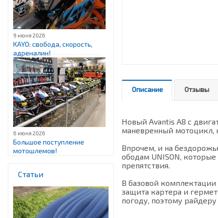
9 июня 2026
KAYO: свобода, скорость,
адреналин!
Описание
Отзывы
Новый Avantis A8 с двиг
маневренный мотоцикл, к
6 июня 2026
Большое поступление
Впрочем, и на бездорожь
мотошлемов!
ободам UNISON, которые 
препятствия.
Статьи
В базовой комплектации 
защита картера и гермет
погоду, поэтому райдеру