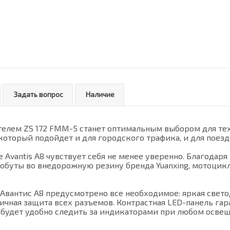
Задать вопрос
Наличие
ателем ZS 172 FMM-5 станет оптимальным выбором для тех
оторый подойдет и для городского трафика, и для поезд
е Avantis A8 чувствует себя не менее уверенно. Благода
обуты во внедорожную резину бренда Yuanxing, мотоцикл
Авантис А8 предусмотрено все необходимое: яркая свето
ичная защита всех разъемов. Контрастная LED-панель га
 будет удобно следить за индикаторами при любом осве